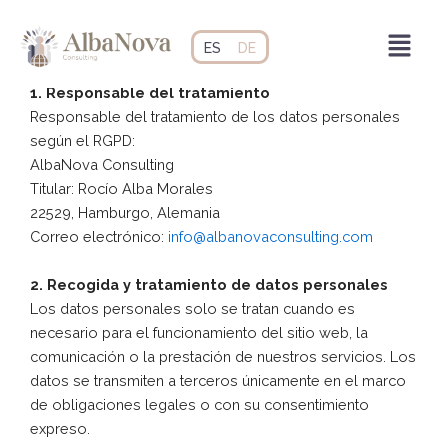
Ir
Política de Privacidad
Menú
al
(Versión: septiembre de 2025)
ES
DE
contenido
1. Responsable del tratamiento
Responsable del tratamiento de los datos personales
según el RGPD:
AlbaNova Consulting
Titular: Rocío Alba Morales
22529, Hamburgo, Alemania
Correo electrónico:
info@albanovaconsulting.com
2. Recogida y tratamiento de datos personales
Los datos personales solo se tratan cuando es
necesario para el funcionamiento del sitio web, la
comunicación o la prestación de nuestros servicios. Los
datos se transmiten a terceros únicamente en el marco
de obligaciones legales o con su consentimiento
expreso.