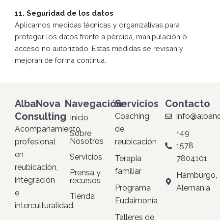
11. Seguridad de los datos
Aplicamos medidas técnicas y organizativas para
proteger los datos frente a pérdida, manipulación o
acceso no autorizado. Estas medidas se revisan y
mejoran de forma continua.
AlbaNova
Navegación
Servicios
Contacto
Consulting
Coaching
info@alban
Inicio
Acompañamiento
de
+49
Sobre
Nosotros
profesional
reubicación
1578
en
Servicios
Terapia
7804101
reubicación,
familiar
Prensa y
Hamburgo,
integración
recursos
Programa
Alemania
e
Tienda
Eudaimonía
interculturalidad.
Talleres de